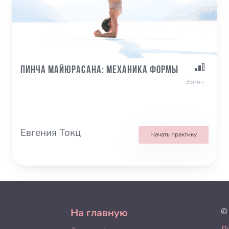
Пинча Майюрасана: механика формы
35мин
Евгения Токц
Начать практику
На главную
©
Л