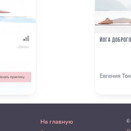
Йога доброго
~20мин
Евгения То
ачать практику
На главную
©
Л