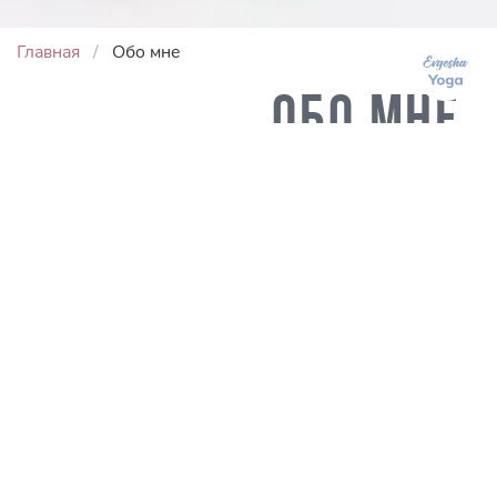
Главная
Обо мне
Обо мне
Евгения Токц
Приветствую вас, милые йоги!
Меня зовут Женя. Я — сертифицированный
преподаватель Виньяса Флоу йоги и практикую
различные направления уже более 15 лет.