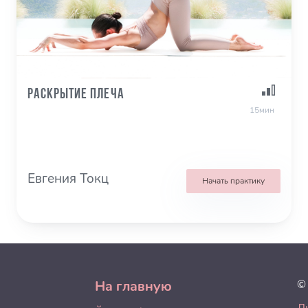
Раскрытие плеча
15мин
Евгения Токц
Начать практику
На главную
©
Л