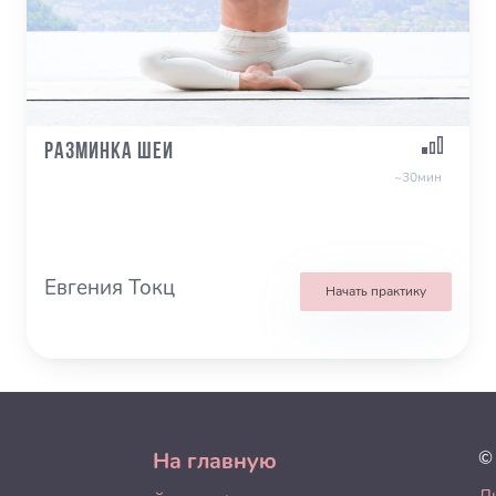
Разминка Шеи
~30мин
Евгения Токц
Начать практику
На главную
©
Л