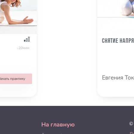
Снятие напр
~20мин
Евгения То
ачать практику
На главную
©
Л