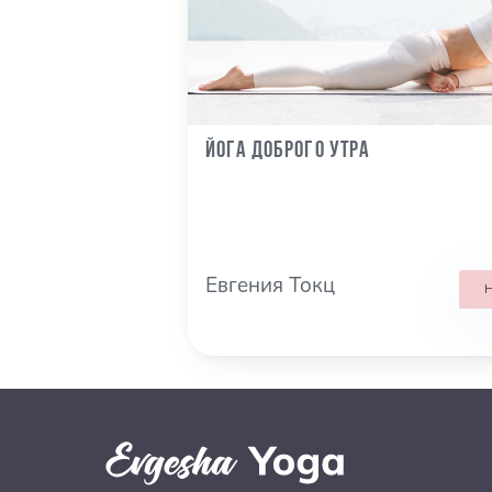
Йога доброго утра
Евгения Токц
Н