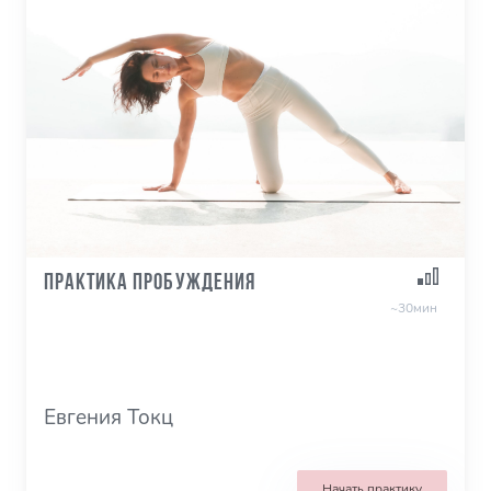
Практика пробуждения
~30мин
Евгения Токц
Начать практику