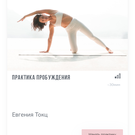
Практика пробуждения
~30мин
Евгения Токц
Начать практику