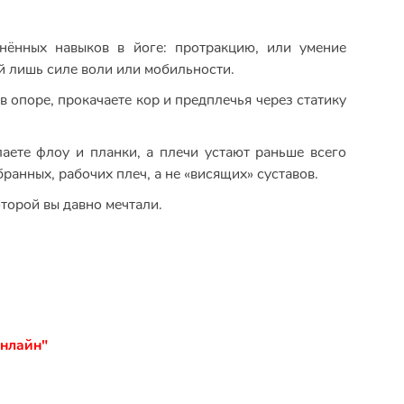
нённых навыков в йоге: протракцию, или умение
ой лишь силе воли или мобильности.
в опоре, прокачаете кор и предплечья через статику
лаете флоу и планки, а плечи устают раньше всего
бранных, рабочих плеч, а не «висящих» суставов.
оторой вы давно мечтали.
онлайн"