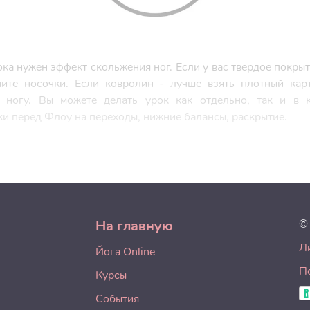
ка нужен эффект скольжения ног. Если у вас твердое покры
мите носочки. Если ковролин - лучше взять плотный кар
 ногу. Вы можете делать урок как отдельно, так и в к
и перед Флоу на переходы, нижние балансы, раскрытие.
На главную
©
Л
Йога Online
П
Курсы
События