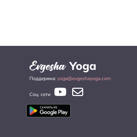
Поддержка:
yoga@evgeshayoga.com
Соц. сети