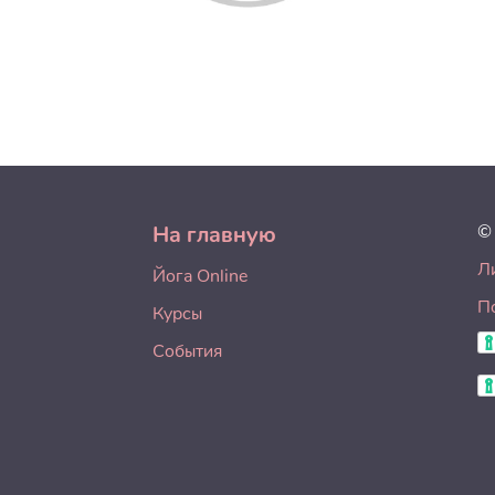
На главную
©
Л
Йога Online
П
Курсы
События