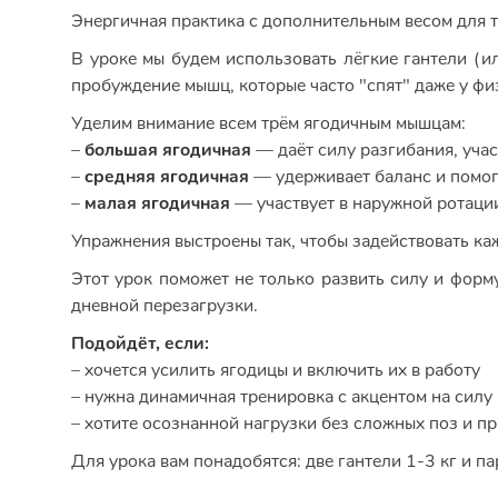
Энергичная практика с дополнительным весом для те
В уроке мы будем использовать лёгкие гантели (ил
пробуждение мышц, которые часто "спят" даже у фи
Уделим внимание всем трём ягодичным мышцам:
–
большая ягодичная
— даёт силу разгибания, учас
–
средняя ягодичная
— удерживает баланс и помог
–
малая ягодичная
— участвует в наружной ротаци
Упражнения выстроены так, чтобы задействовать ка
Этот урок поможет не только развить силу и форму
дневной перезагрузки.
Подойдёт, если:
– хочется усилить ягодицы и включить их в работу
– нужна динамичная тренировка с акцентом на силу
– хотите осознанной нагрузки без сложных поз и п
Для урока вам понадобятся: две гантели 1-3 кг и п