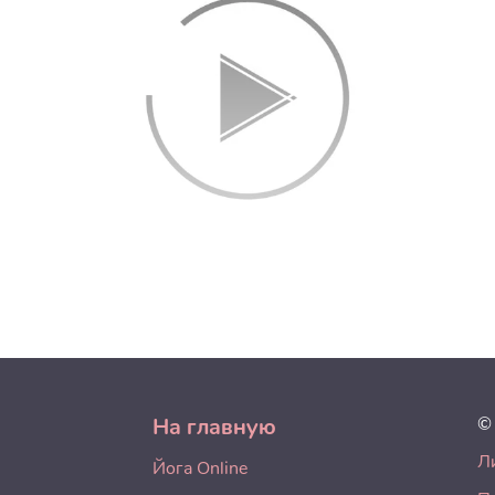
На главную
©
Л
Йога Online