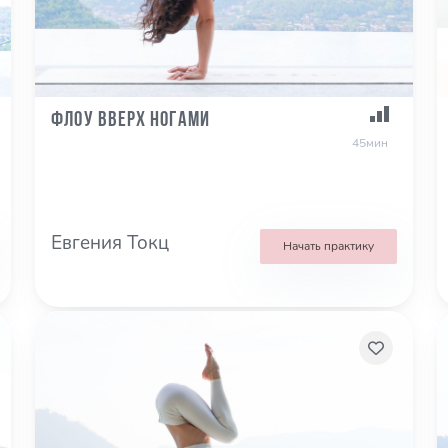
Флоу Вверх ногами
45мин
Евгения Токц
Начать практику