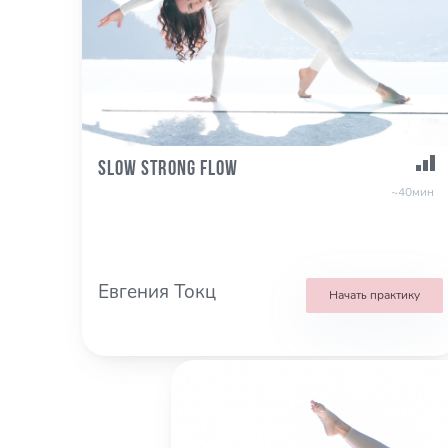
Slow Strong Flow
~40мин
Евгения Токц
Начать практику