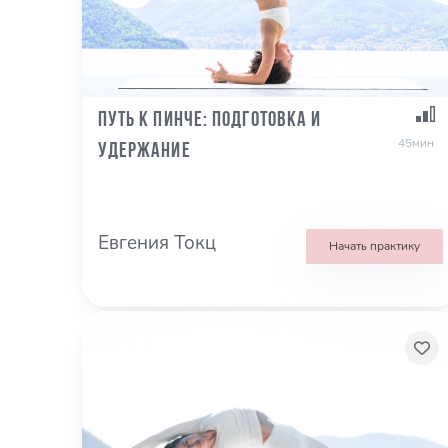
Путь к Пинче: подготовка и
45мин
удержание
Евгения Токц
Начать практику