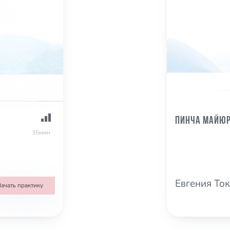
Пинча Майюр
35мин
Евгения То
ачать практику