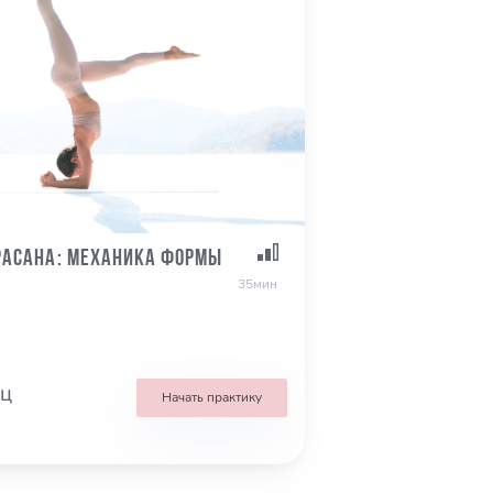
асана: механика формы
35мин
кц
Начать практику