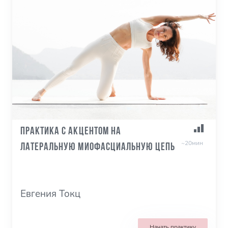
Практика с акцентом на
~20мин
латеральную миофасциальную цепь
Евгения Токц
Начать практику