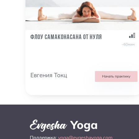
Флоу самаконасана от нуля
~60мин
Евгения Токц
Начать практику
Поддержка:
yoga@evgeshayoga.com