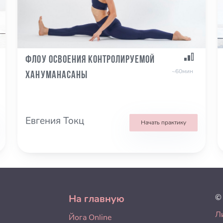
Флоу освоения контролируемой
~60мин
хануманасаны
Евгения Токц
Начать практику
На главную
©
Л
Йога Online