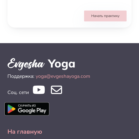
Начать практику
Поддержка:
yoga@evgeshayoga.com
Соц. сети
На главную