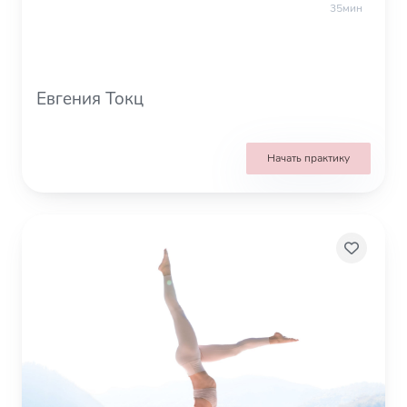
35мин
Евгения Токц
Начать практику