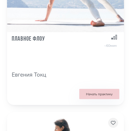
Плавное Флоу
~60мин
Евгения Токц
Начать практику