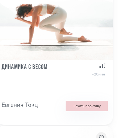
Динамика с весом
~20мин
Евгения Токц
Начать практику