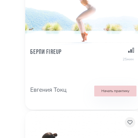
Берпи FireUp
25мин
Евгения Токц
Начать практику