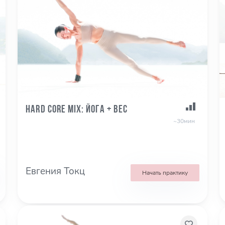
Hard Core Mix: йога + вес
~30мин
Евгения Токц
Начать практику