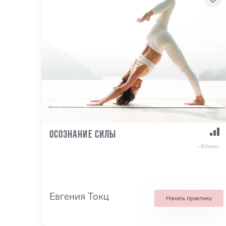
Осознание силы
~60мин
Евгения Токц
Начать практику