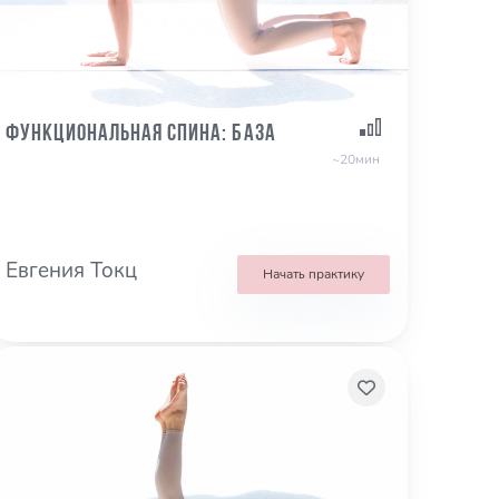
Функциональная спина: база
~20мин
Евгения Токц
Начать практику