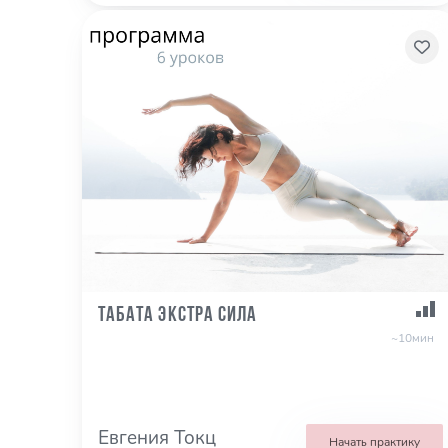
Табата экстра сила
~10мин
Евгения Токц
Начать практику