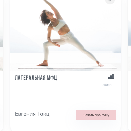
Латеральная МФЦ
~40мин
Евгения Токц
Начать практику