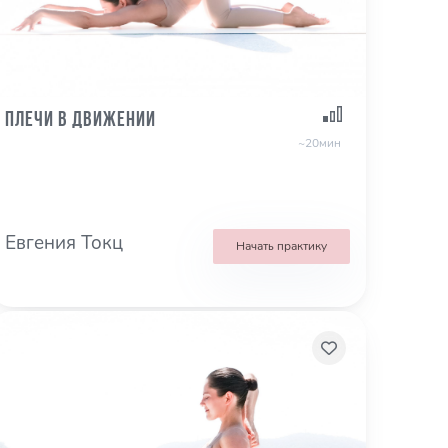
Плечи в движении
~20мин
Евгения Токц
Начать практику