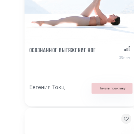
Осознанное вытяжение ног
35мин
Евгения Токц
Начать практику