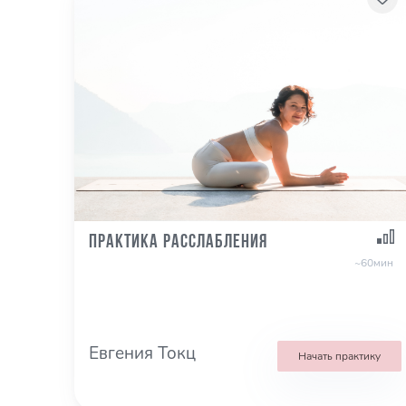
Практика расслабления
~60мин
Евгения Токц
Начать практику