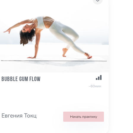
Bubble Gum Flow
~60мин
Евгения Токц
Начать практику