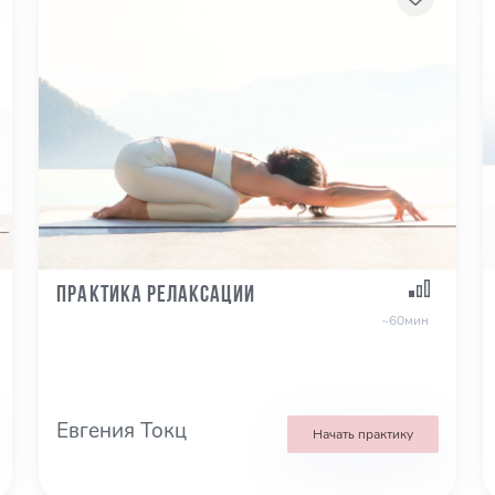
Практика релаксации
~60мин
Евгения Токц
Начать практику