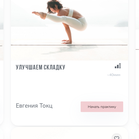
Улучшаем складку
~40мин
Евгения Токц
Начать практику