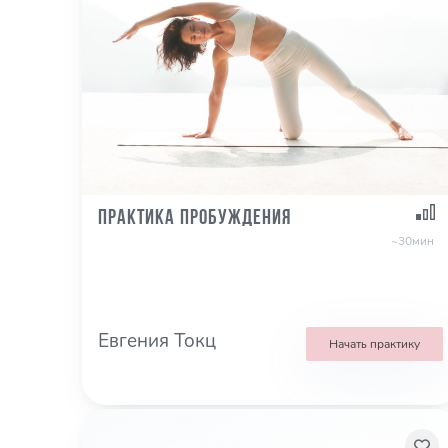
Практика пробуждения
~30мин
Евгения Токц
Начать практику