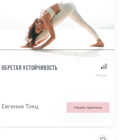
Обретая устойчивость
45мин
Евгения Токц
Начать практику