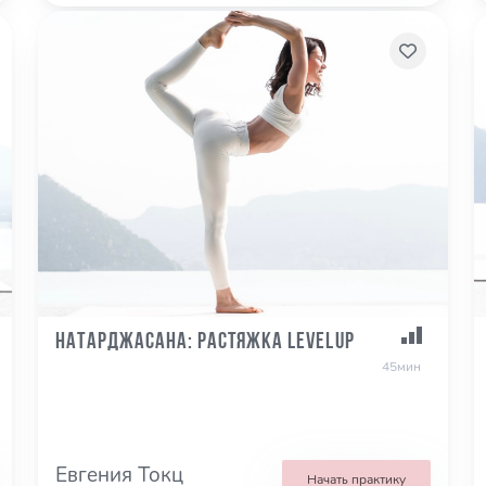
Натарджасана: Растяжка LevelUp
45мин
Евгения Токц
Начать практику