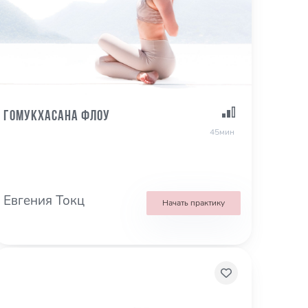
Гомукхасана Флоу
45мин
Евгения Токц
Начать практику